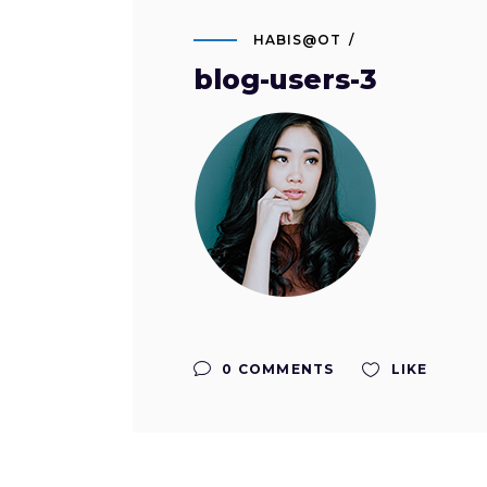
HABIS@OT
blog-users-3
0 COMMENTS
LIKE