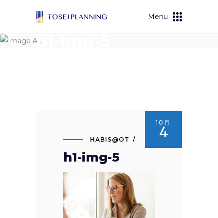
Menu
h1-img-5
10月
4
HABIS@OT
h1-img-5