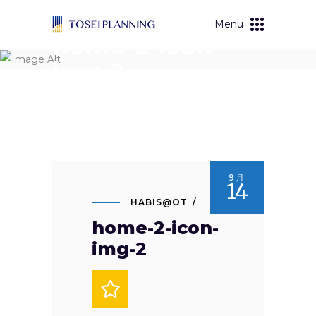
Menu
home-2-icon-
img-2
9月
14
HABIS@OT
home-2-icon-
img-2