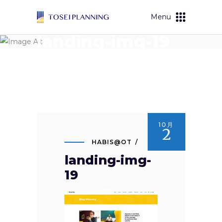
Menu
landing-img-19
10月
2
HABIS@OT
landing-img-
19