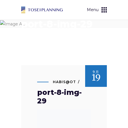
Menu
port-8-img-29
9月
19
HABIS@OT
port-8-img-
29