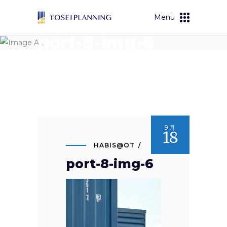
Menu
port-8-img-6
9月
18
HABIS@OT
port-8-img-6