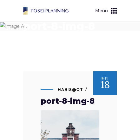
Menu
port-8-img-8
9月
18
HABIS@OT
port-8-img-8